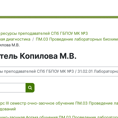
 ресурсы преподавателей СПб ГБПОУ МК №3
ная диагностика
ПМ.03 Проведение лабораторных биохим
илова М.В.
тель Копилова М.В.
Поиск курса
рс III семестр очно-заочное обучение ПМ.03 Проведение л
дований
 очно-заочная форма обучения ПМ.03 Проведение лаборато