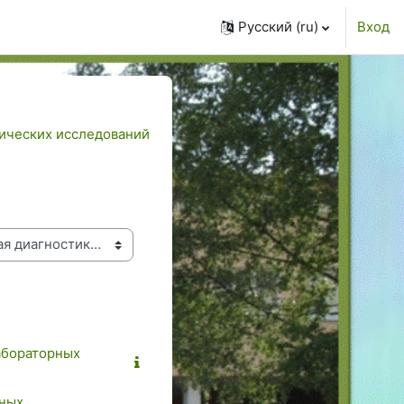
Русский ‎(ru)‎
Вход
ических исследований
абораторных
рных