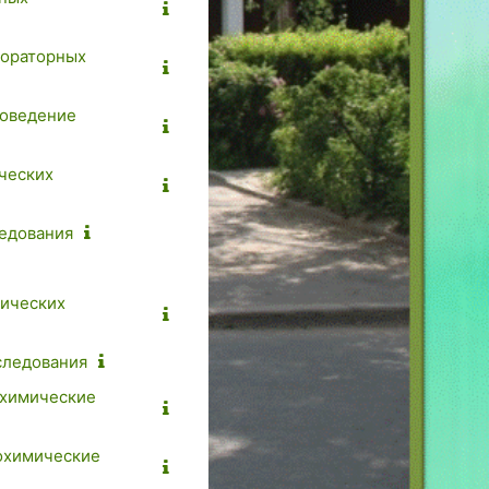
бораторных
роведение
ческих
ледования
мических
следования
охимические
иохимические