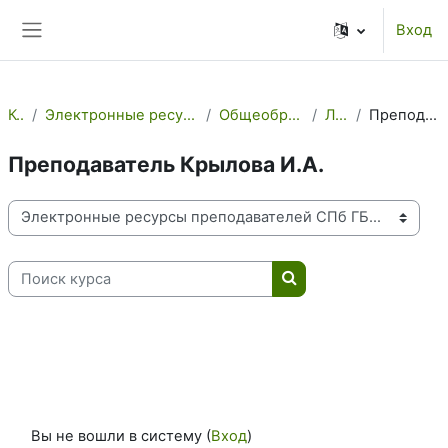
Перейти к основному содержанию
Вход
Боковая панель
Курсы
Электронные ресурсы преподавателей СПб ГБПОУ МК №3
Общеобразовательные Предметы
Литература
Преподаватель Крылова И.А.
Преподаватель Крылова И.А.
Категории курсов
Поиск курса
Поиск курса
Вы не вошли в систему (
Вход
)