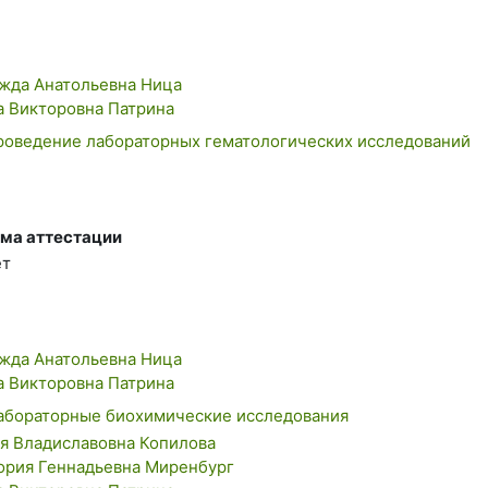
жда Анатольевна Ница
а Викторовна Патрина
оведение лабораторных гематологических исследований
ма аттестации
ет
жда Анатольевна Ница
а Викторовна Патрина
абораторные биохимические исследования
я Владиславовна Копилова
ория Геннадьевна Миренбург