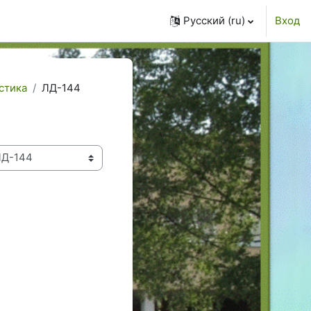
Русский ‎(ru)‎
Вход
стика
ЛД-144